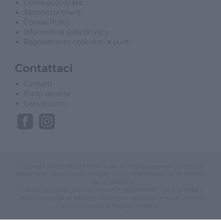
Come acquistare
Assistenza clienti
Cookie Policy
Informativa sulla privacy
Regolamento concorso a punti
Contattaci
Contatti
Punti vendita
Convenzioni
Copyright 2016 PUBLIMETHOD S.p.a | All Rights Reserved | Via Bruno
Buozzi n. 5 - 20049 Settala (Milano) - P.IVA 05189940967 Tel 02 216030.1
- Fax 02 21603022
Cap. Soc. 4.000.000 Euro i.v. | P.IVA/CF 05189940967 | R.E.A. 1801988 /
Milano Soggetta ad attività di direzione e coordinamento di Carisma
S.p.A. - Deposito al Registro Imprese.