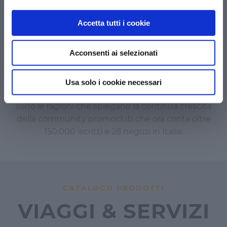
PUNTI VENDITA
Accetta tutti i cookie
I NOSTRI NEGOZI
Acconsenti ai selezionati
Novità e offerte
per acquisti ricorrenti e per
occasioni speciali,
rotazione frequente
dei
Usa solo i cookie necessari
marchi in vendita il clima e
l’attenzione
al cliente
sono le ragioni che spiegano la continua crescita
della community promoclub che ora conta oltre
150.000 iscritti e 28 negozi in Italia.
CATALOGO PRODOTTI
VIAGGI & SERVIZI