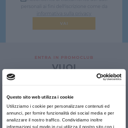
personali ai fini dell'iscrizione come da
informativa sulla privacy
VAI
ENTRA IN PROMOCLUB
VUOI
CONVENZIONARE LA
TUA AZIENDA?
Questo sito web utilizza i cookie
Convenziona
gratuitamente
la tua azienda e
Utilizziamo i cookie per personalizzare contenuti ed
offri ai tuoi dipendenti un
benefit
di grande
valore.
annunci, per fornire funzionalità dei social media e per
Attivando la convenzione i tuoi dipendenti
analizzare il nostro traffico. Condividiamo inoltre
avranno la possibilità di accedere ai negozi
informazioni sul modo in cui utilizza il nostro sito con i