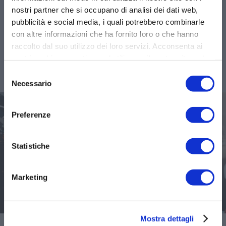
Promoclub e al service point viaggi
nostri partner che si occupano di analisi dei dati web,
beneficiando di tutte le offerte e dei prezzi
pubblicità e social media, i quali potrebbero combinarle
esclusivi riservati ai nostri tesserati.
con altre informazioni che ha fornito loro o che hanno
raccolto dal suo utilizzo dei loro servizi. Acconsenta ai
RICHIEDI MAGGIORI
nostri cookie se continua ad utilizzare il nostro sito web.
INFORMAZIONI
Selezione
Necessario
del
consenso
Preferenze
Statistiche
Marketing
Mostra dettagli