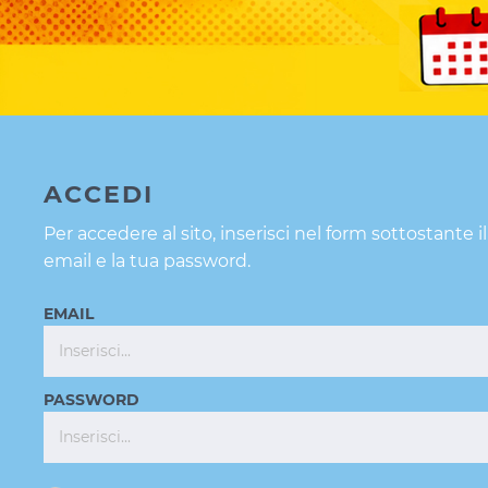
ACCEDI
Per accedere al sito, inserisci nel form sottostante il
email e la tua password.
EMAIL
PASSWORD