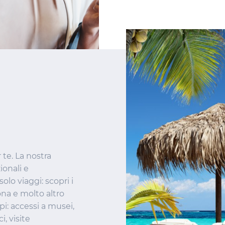
te. La nostra
ionali e
olo viaggi: scopri i
sona e molto altro
i: accessi a musei,
, visite