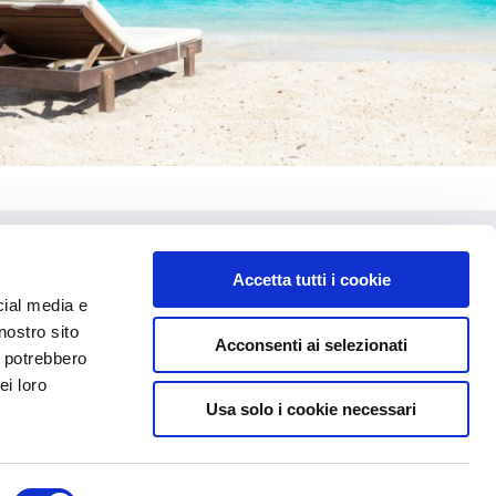
Contattaci
Accetta tutti i cookie
Contatti
cial media e
Punti vendita
nostro sito
Acconsenti ai selezionati
Convenzioni
i potrebbero
ei loro
Usa solo i cookie necessari
ti