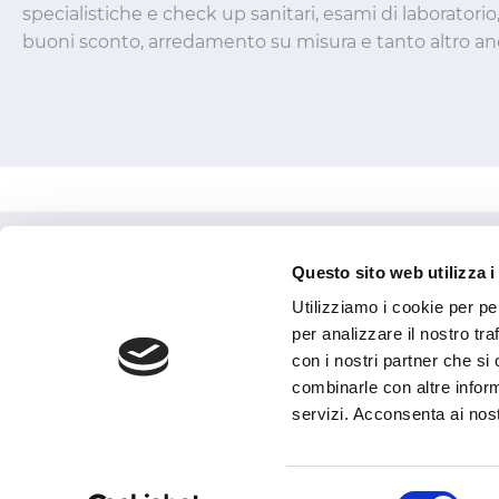
specialistiche e check up sanitari, esami di laboratorio,
buoni sconto, arredamento su misura e tanto altro an
Prodotti
Questo sito web utilizza i
Viaggi & se
Utilizziamo i cookie per pe
per analizzare il nostro tra
con i nostri partner che si
combinarle con altre inform
servizi. Acconsenta ai nost
Selezione