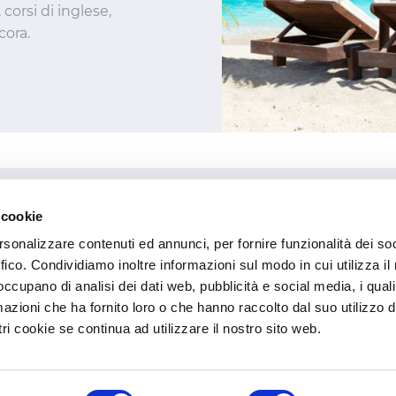
 corsi di inglese,
cora.
Informazioni
 cookie
rvizi
Chi siamo
rsonalizzare contenuti ed annunci, per fornire funzionalità dei so
Come acquistare
ffico. Condividiamo inoltre informazioni sul modo in cui utilizza il 
Assistenza clienti
 occupano di analisi dei dati web, pubblicità e social media, i qual
Cookie Policy
azioni che ha fornito loro o che hanno raccolto dal suo utilizzo d
Informativa sulla privacy
ri cookie se continua ad utilizzare il nostro sito web.
Regolamento concorso a pun