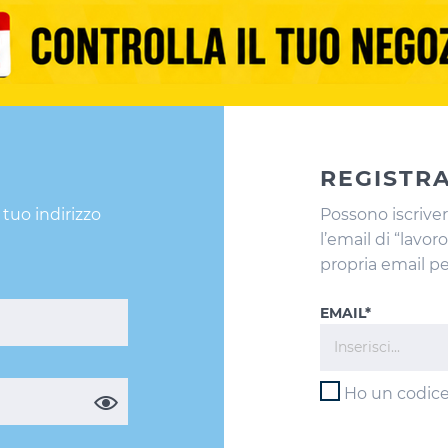
REGISTRA
 tuo indirizzo
Possono iscrive
l’email di “lavo
propria email pe
EMAIL*
Ho un codice