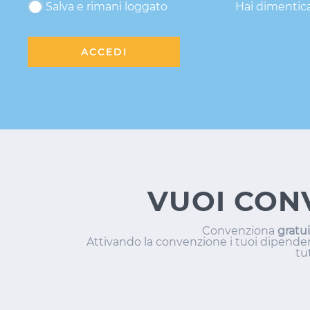
Salva e rimani loggato
Hai dimentic
ACCEDI
VUOI CON
Convenziona
gratu
Attivando la convenzione i tuoi dipendent
tut