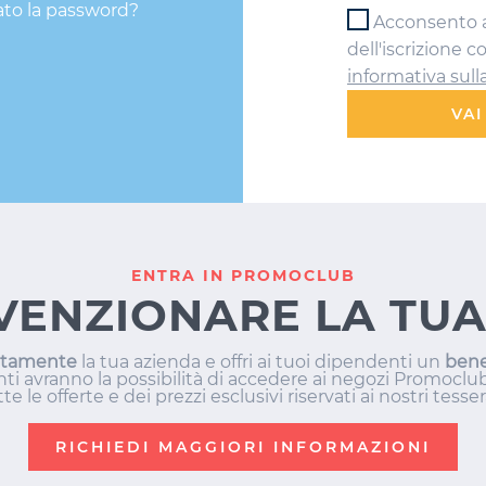
ato la password?
Acconsento al
dell'iscrizione 
informativa sull
VAI
ENTRA IN PROMOCLUB
VENZIONARE LA TUA
itamente
la tua azienda e offri ai tuoi dipendenti un
bene
i avranno la possibilità di accedere ai negozi Promoclub
te le offerte e dei prezzi esclusivi riservati ai nostri tesser
RICHIEDI MAGGIORI INFORMAZIONI